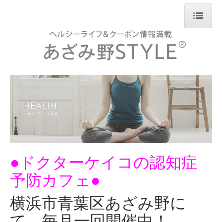
HOME
最新号
バックナンバー
西川りゅうじん氏 対談
設置協力店
お問合せ
●ドクターケイコの認知症
最新号クーポン
予防カフェ●
横浜市青葉区あざみ野に
て、毎月一回開催中！