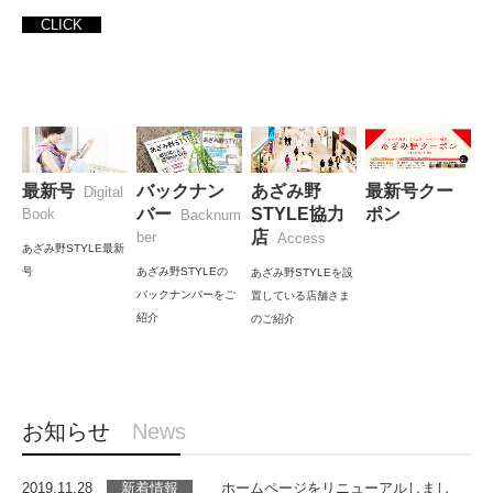
CLICK
最新号
バックナン
あざみ野
最新号クー
Digital
バー
STYLE協力
ポン
Book
Backnum
店
ber
Access
あざみ野STYLE最新
号
あざみ野STYLEの
あざみ野STYLEを設
バックナンバーをご
置している店舗さま
紹介
のご紹介
お知らせ
News
2019.11.28
新着情報
ホームページをリニューアルしまし